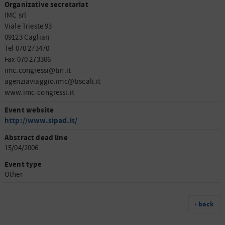
Organizative secretariat
IMC srl
Viale Trieste 93
09123 Cagliari
Tel 070 273470
Fax 070 273306
imc.congressi@tin.it
agenziaviaggio.imc@tiscali.it
www.imc-congressi.it
Event website
http://www.sipad.it/
Abstract dead line
15/04/2006
Event type
Other
‹ back