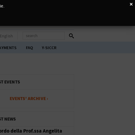
×
ie.
English
AYMENTS
FAQ
Y-SICCR
ST EVENTS
EVENTS' ARCHIVE ›
ST NEWS
cordo della Prof.ssa Angelita