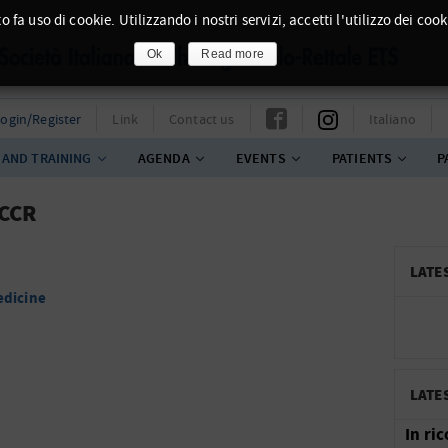
o fa uso di cookie. Utilizzando i nostri servizi, accetti l'utilizzo dei cook
Ok
Read more
ogin/Register
Link
Contact us
Italiano
 AND TRAINING
AGENDA
EVENTS
PATIENTS
P
ICCR
LATE
edicine
LATE
In ri