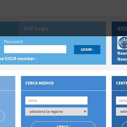
UCP Login
SIC
Password
News
e SICCR member ›
News
CERCA MEDICO
CENTR