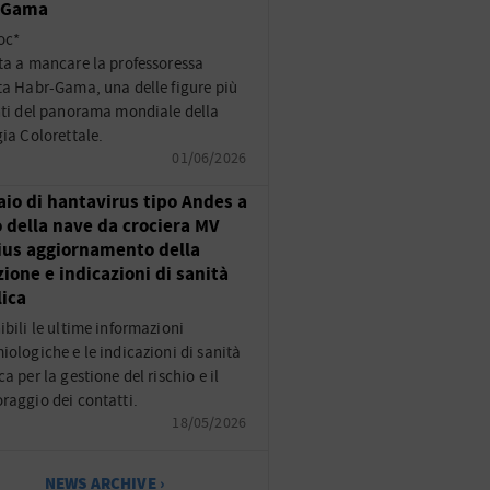
-Gama
oc*
ta a mancare la professoressa
ta Habr-Gama, una delle figure più
nti del panorama mondiale della
gia Colorettale.
01/06/2026
aio di hantavirus tipo Andes a
 della nave da crociera MV
us aggiornamento della
zione e indicazioni di sanità
ica
ibili le ultime informazioni
iologiche e le indicazioni di sanità
a per la gestione del rischio e il
raggio dei contatti.
18/05/2026
NEWS ARCHIVE ›