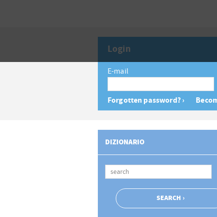
Login
E-mail
Forgotten password? ›
Becom
DIZIONARIO