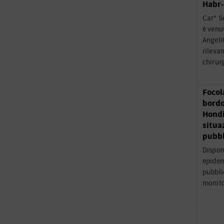
Habr
Car* S
è venu
Angeli
rileva
chirur
Focol
bordo
Hondi
situa
pubbl
Dispon
epidem
pubblic
monito