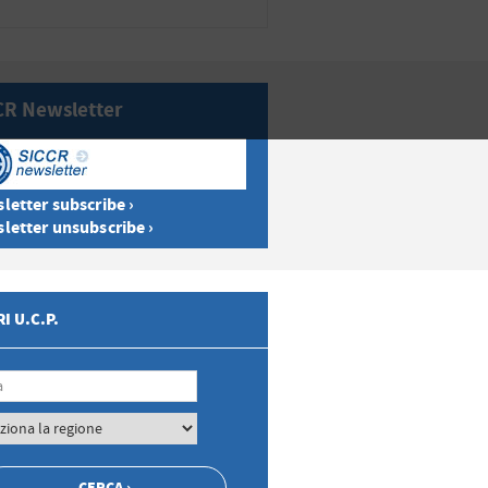
CR Newsletter
letter subscribe ›
letter unsubscribe ›
I U.C.P.