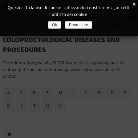
×
Questo sito fa uso di cookie. Utilizzando i nostri servizi, accetti
l'utilizzo dei cookie.
Ok
Read more
COLOPROCTOLOGICAL DISEASES AND
PROCEDURES
The information given by SICCR is aimed at supporting but not
replacing the normal relationship between the patient and his
doctor.
A
C
D
E
H
I
L
M
O
P
R
S
T
U
V
A