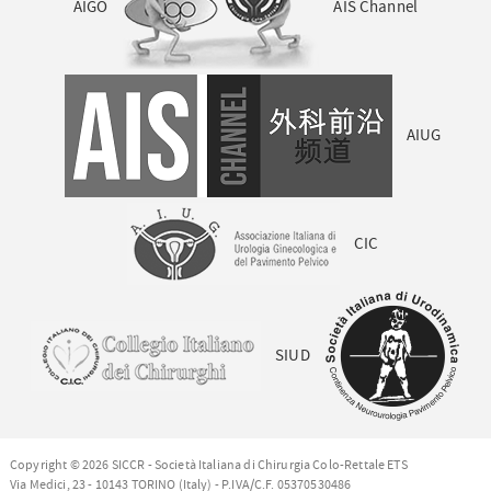
AIGO
AIS Channel
AIUG
CIC
SIUD
Copyright © 2026 SICCR - Società Italiana di Chirurgia Colo-Rettale ETS
Via Medici, 23 - 10143 TORINO (Italy) - P.IVA/C.F. 05370530486