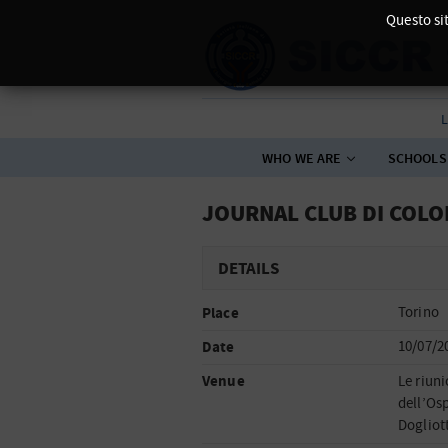
Questo sit
L
WHO WE ARE
SCHOOLS
JOURNAL CLUB DI COL
DETAILS
Place
Torino
Date
10/07/2
Venue
Le riuni
dell’Os
Dogliott