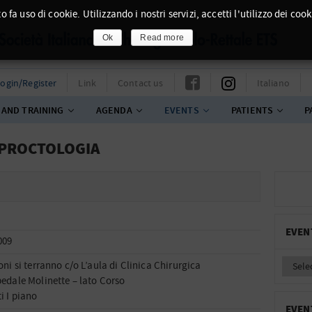
o fa uso di cookie. Utilizzando i nostri servizi, accetti l'utilizzo dei cook
Ok
Read more
ogin/Register
Link
Contact us
Italiano
 AND TRAINING
AGENDA
EVENTS
PATIENTS
P
OPROCTOLOGIA
EVEN
009
oni si terranno c/o L’aula di Clinica Chirurgica
pedale Molinette – lato Corso
i I piano
EVEN