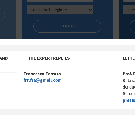
 AND
THE EXPERT REPLIES
LETTE
Francesco Ferrara
Prof. 
frr.fra@gmail.com
Rubric
dei qu
Renato
presi