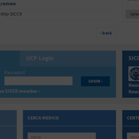
gramme
rship SICCR
‹ back
UCP Login
SIC
Password
News
e SICCR member ›
News
CERCA MEDICO
CENTR