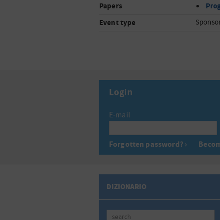
Papers
Pro
Event type
Sponso
Login
E-mail
Forgotten password? ›
Becom
DIZIONARIO