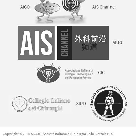
AIGO
AIS Channel
AIUG
CIC
SIUD
Copyright © 2026 SICCR - Società Italiana di Chirurgia Colo-Rettale ETS