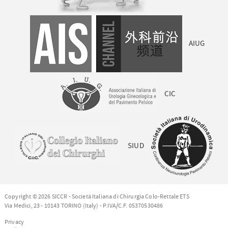
AIUG
CIC
SIUD
Copyright © 2026 SICCR - Società Italiana di Chirurgia Colo-Rettale ETS
Via Medici, 23 - 10143 TORINO (Italy) - P.IVA/C.F. 05370530486
Privacy