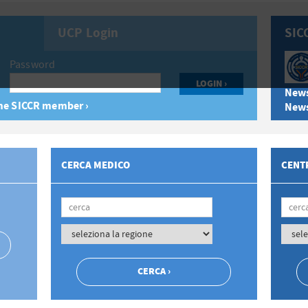
UCP Login
SIC
Password
News
e SICCR member ›
News
CERCA MEDICO
CENTR