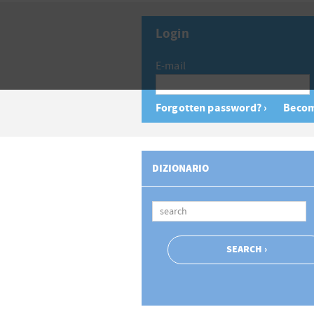
Login
E-mail
Forgotten password? ›
Becom
DIZIONARIO