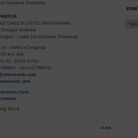
San Giovanni (Piacenza)
EVEN
PRATICA
LE CIVILE DI CASTEL SAN GIOVANNI
 Chirurgia Generale
 Giugno – Castel San Giovanni (Piacenza)
Srl – Eventi e Congressi
r ECM n. 804
ici 23 – 10143 Torino
1.7499601 – Fax 011/7499576
e@seleneweb.com
eleneweb.com
istration Form
gramme
ing SICCR
‹ back