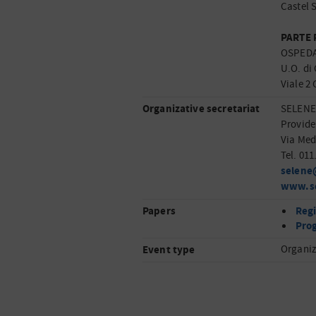
Castel 
PARTE 
OSPEDA
U.O. di
Viale 2
Organizative secretariat
SELENE 
Provide
Via Med
Tel. 01
selen
www.s
Papers
Reg
Pro
Event type
Organiz