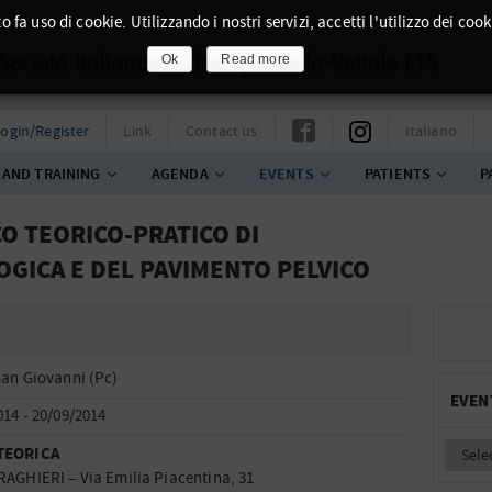
o fa uso di cookie. Utilizzando i nostri servizi, accetti l'utilizzo dei cook
Ok
Read more
ogin/Register
Link
Contact us
Italiano
 AND TRAINING
AGENDA
EVENTS
PATIENTS
P
O TEORICO-PRATICO DI
GICA E DEL PAVIMENTO PELVICO
San Giovanni (Pc)
EVEN
014 - 20/09/2014
TEORICA
RAGHIERI – Via Emilia Piacentina, 31