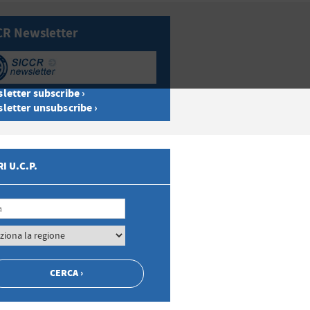
CR Newsletter
letter subscribe ›
letter unsubscribe ›
I U.C.P.