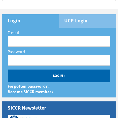
Login
UCP Login
E-mail
Password
Forgotten password? ›
Become SICCR member ›
SICCR Newsletter