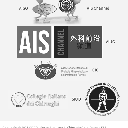
AIGO
AIS Channel
AIUG
CIC
SIUD
Copyright © 2026 SICCR - Società Italiana di Chirurgia Colo-Rettale ETS