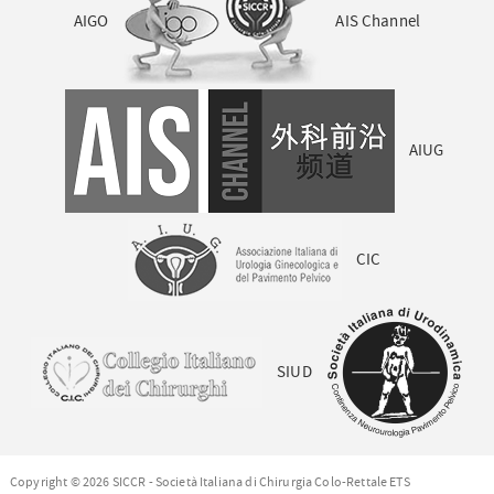
AIGO
AIS Channel
AIUG
CIC
SIUD
Copyright © 2026 SICCR - Società Italiana di Chirurgia Colo-Rettale ETS