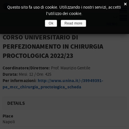
×
Questo sito fa uso di cookie. Utilizzando i nostri servizi, accetti
l'utilizzo dei cookie.
Ok
Read more
CORSO UNIVERSITARIO DI
PERFEZIONAMENTO IN CHIRURGIA
PROCTOLOGICA 2022/23
Coordinatore/Direttore:
Prof. Maurizio Gentile
Durata:
Mesi: 12 / Ore: 425
Per informazioni:
http://www.unina.it/-/39949391-
pe_mcc_chirurgia_proctologica_scheda
DETAILS
Place
Napoli