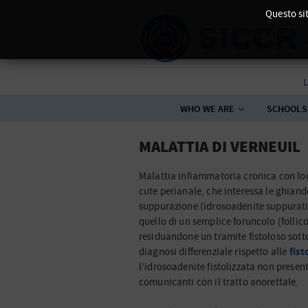
Questo sit
L
WHO WE ARE
SCHOOLS
MALATTIA DI VERNEUIL
Malattia infiammatoria cronica con loca
cute perianale, che interessa le ghian
suppurazione (idrosoadenite suppurativa
quello di un semplice foruncolo (folli
residuandone un tramite fistoloso sott
fist
diagnosi differenziale rispetto alle
l’idrosoadenite fistolizzata non presen
comunicanti con il tratto anorettale.