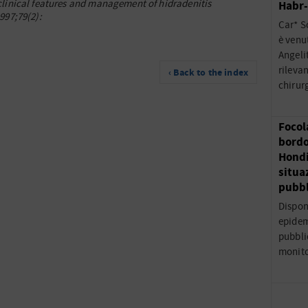
clinical features and management of hidradenitis
Habr
997;79(2):
Car* S
è venu
Angeli
rileva
‹ Back to the index
chirur
Focol
bordo
Hondi
situa
pubbl
Dispon
epidem
pubblic
monito