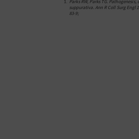
Parks RW, Parks TG. Pathogenesis, 
suppurativa. Ann R Coll Surg Engl 1
83-9;