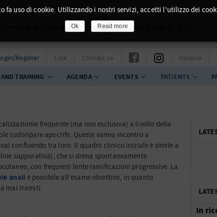
o fa uso di cookie. Utilizzando i nostri servizi, accetti l'utilizzo dei cook
Ok
Read more
ogin/Register
Link
Contact us
Italiano
 AND TRAINING
AGENDA
EVENTS
PATIENTS
P
lizzazionie frequente (ma non esclusiva) a livello della
LATE
dole sudoripare apocrife. Queste vanno incontro a
) confluendo tra loro. Il quadro clinico iniziale è simile a
coline suppurativa), che si drena spontaneamente
ocutaneo, con frequenti lente ramificazioni progressive. La
ole anali
è possibile all’esame obiettivo, in quanto
ta mai tramiti
LATE
In ri