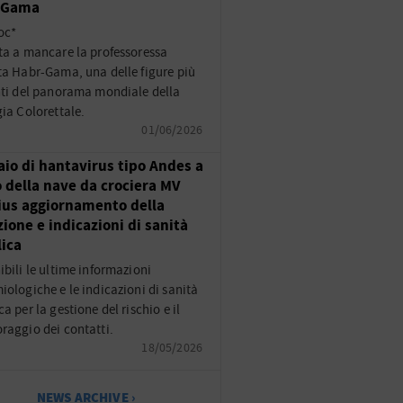
-Gama
oc*
ta a mancare la professoressa
ta Habr-Gama, una delle figure più
nti del panorama mondiale della
gia Colorettale.
01/06/2026
aio di hantavirus tipo Andes a
 della nave da crociera MV
us aggiornamento della
zione e indicazioni di sanità
ica
ibili le ultime informazioni
iologiche e le indicazioni di sanità
a per la gestione del rischio e il
raggio dei contatti.
18/05/2026
NEWS ARCHIVE ›