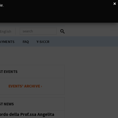
×
ie.
English
AYMENTS
FAQ
Y-SICCR
ST EVENTS
EVENTS' ARCHIVE ›
ST NEWS
cordo della Prof.ssa Angelita