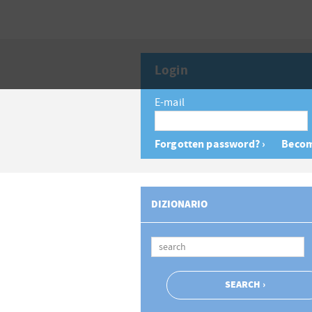
Login
E-mail
Forgotten password? ›
Becom
DIZIONARIO