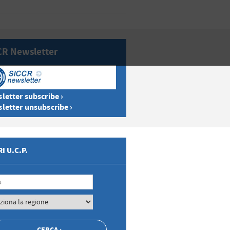
CR Newsletter
letter subscribe ›
letter unsubscribe ›
I U.C.P.