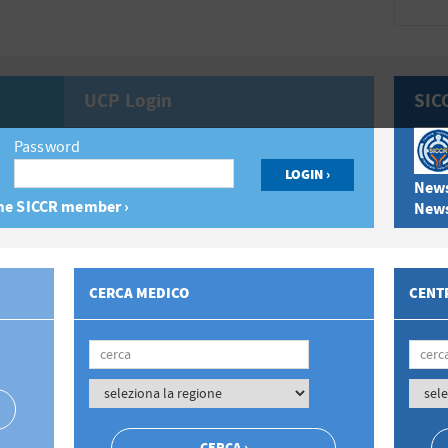
UCP Login
SIC
Password
News
e SICCR member ›
News
CERCA MEDICO
CENTR