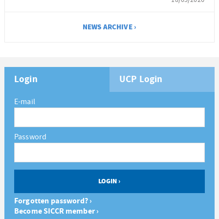
NEWS ARCHIVE ›
Login
UCP Login
E-mail
Password
Forgotten password? ›
Become SICCR member ›