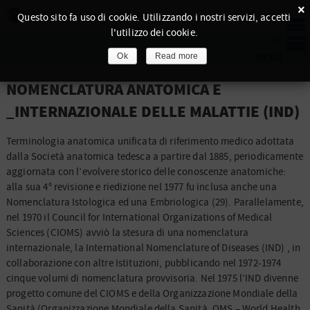
×
Questo sito fa uso di cookie. Utilizzando i nostri servizi, accetti
l'utilizzo dei cookie.
Ok
Read more
NOMENCLATURA ANATOMICA E
_INTERNAZIONALE DELLE MALATTIE (IND)
Terminologia anatomica unificata di riferimento medico adottata
dalla Società anatomica tedesca a partire dal 1885, periodicamente
aggiornata con l’evolvere storico delle conoscenze anatomiche:
alla sua 4° revisione e riedizione nel 1977 fu inclusa anche una
Nomenclatura Istologica ed una Embriologica (29). Parallelamente,
nel 1970 il Council for International Organizations of Medical
Sciences (CIOMS) avviò la stesura di una nomenclatura
internazionale, la International Nomenclature of Diseases (IND) , in
collaborazione con altre Istituzioni, pubblicando nel 1972-1974
cinque volumi di nomenclatura provvisoria. Nel 1975 l’IND divenne
progetto comune del CIOMS e della Organizzazione Mondiale della
Sanità (Organizzazione Mondiale della Sanità, OMS – World Health