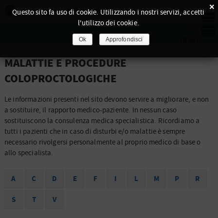
×
Questo sito fa uso di cookie. Utilizzando i nostri servizi, accetti
l'utilizzo dei cookie.
Ok
Approfondisci
MALATTIE E PROCEDURE
COLOPROCTOLOGICHE
Le informazioni presenti nel sito devono servire a migliorare, e non
a sostituire, il rapporto medico-paziente. In nessun caso
sostituiscono la consulenza medica specialistica. Ricordiamo a
tutti i pazienti che in caso di disturbi e/o malattie è sempre
necessario rivolgersi personalmente al proprio medico di base o
allo specialista.
A
C
D
E
F
I
L
M
P
R
S
T
V