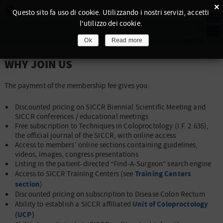
×
Questo sito fa uso di cookie. Utilizzando i nostri servizi, accetti
l'utilizzo dei cookie.
Ok
Read more
WHY JOIN US
The payment of the membership fee gives you:
Discounted pricing on SICCR Biennial Scientific Meeting and
SICCR conferences / educational meetings
Free subscription to Techniques in Coloproctology (I.F. 2.635),
the official journal of the SICCR, with online access
Access to members’ online sections containing guidelines,
videos, images, congress presentations
Listing in the patient-directed “Find-A-Surgeon” search engine
Training Centers
Access to SICCR Training Centers (see
section
)
Discounted pricing on subscription to Disease Colon Rectum
Unit of Coloproctology
Ability to establish a SICCR affiliated
(UCP)