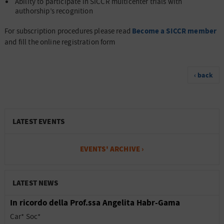
Ability to participate in SICCR multicenter trials with
authorship’s recognition
Become a SICCR member
For subscription procedures please read
and fill the online registration form
‹ back
LATEST EVENTS
EVENTS' ARCHIVE ›
LATEST NEWS
In ricordo della Prof.ssa Angelita Habr-Gama
Car* Soc*