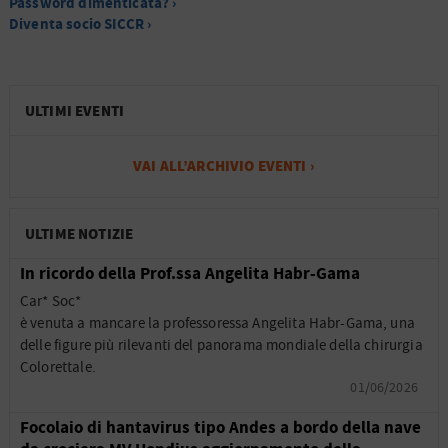
Password dimenticata? ›
Diventa socio SICCR ›
ULTIMI EVENTI
VAI ALL’ARCHIVIO EVENTI ›
ULTIME NOTIZIE
In ricordo della Prof.ssa Angelita Habr-Gama
Car* Soc*
è venuta a mancare la professoressa Angelita Habr-Gama, una
delle figure più rilevanti del panorama mondiale della chirurgia
Colorettale.
01/06/2026
Focolaio di hantavirus tipo Andes a bordo della nave