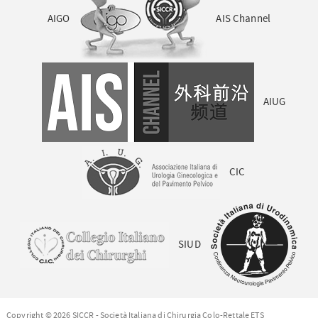
AIGO
AIS Channel
AIUG
CIC
SIUD
Copyright © 2026 SICCR - Società Italiana di Chirurgia Colo-Rettale ETS