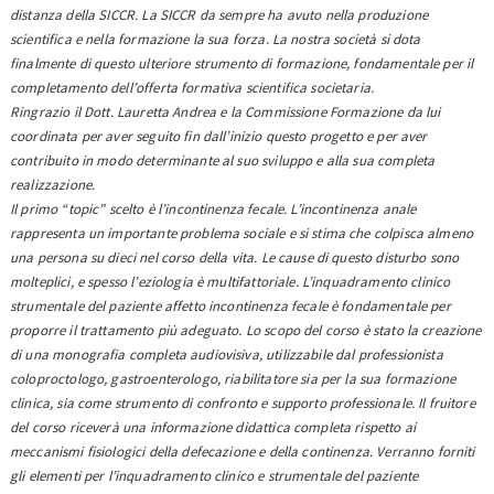
distanza della SICCR. La SICCR da sem­pre ha avuto nella produzione
scientifica e nella formazione la sua forza. La nostra società si dota
finalmente di questo ulteriore strumento di formazione, fondamentale per il
completamento dell’offerta formativa scientifica so­cietaria.
Ringrazio il Dott. Lauretta Andrea e la Commissione Formazione da lui
coordinata per aver seguito fin dall’inizio questo progetto e per aver
contribuito in modo determinante al suo sviluppo e alla sua completa
realizzazione.
Il primo “topic” scelto è l’incontinenza fecale. L’incontinenza anale
rappresenta un importante problema sociale e si stima che colpisca almeno
una persona su dieci nel corso della vita. Le cause di questo disturbo sono
molteplici, e spesso l’eziologia è multifattoriale. L’inquadramento clinico
strumentale del paziente affetto incontinenza fecale è fondamentale per
proporre il trattamento più adeguato. Lo scopo del corso è stato la creazione
di una monografia completa audiovisiva, utilizzabile dal professionista
coloproctologo, gastroenterologo, riabilitatore sia per la sua formazione
clinica, sia come strumento di confronto e supporto professionale. Il fruitore
del corso riceverà una informazione didattica completa rispetto ai
meccanismi fisiologici della defecazione e della continenza. Verranno forniti
gli elementi per l’inquadramento clinico e strumentale del paziente