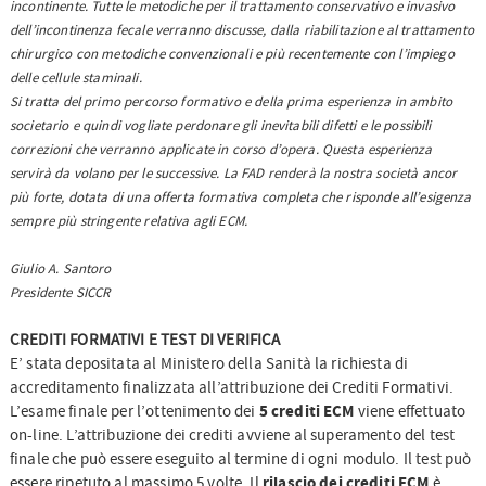
incontinente. Tutte le metodiche per il trattamento conservativo e invasivo
dell’incontinenza fecale verranno discusse, dalla riabilitazione al trattamento
chirurgico con metodiche convenzionali e più recentemente con l’impiego
delle cellule staminali.
Si tratta del primo percorso formativo e della prima esperienza in ambito
societario e quindi vogliate perdonare gli inevitabili difetti e le possibili
correzioni che verranno applicate in corso d’opera. Questa esperienza
servirà da volano per le successive. La FAD renderà la nostra società ancor
più forte, dotata di una offerta formativa com­pleta che risponde all’esigenza
sempre più stringente relativa agli ECM.
Giulio A. Santoro
Presidente SICCR
CREDITI FORMATIVI E TEST DI VERIFICA
E’ stata depositata al Ministero della Sanità la richiesta di
accreditamento finalizzata all’attribuzione dei Crediti Formativi.
5 crediti ECM
L’esame finale per l’ottenimento dei
viene effettuato
on-line. L’attribuzione dei crediti avviene al superamento del test
finale che può essere eseguito al termine di ogni modulo. Il test può
rilascio dei crediti ECM
essere ripetuto al massimo 5 volte. Il
è