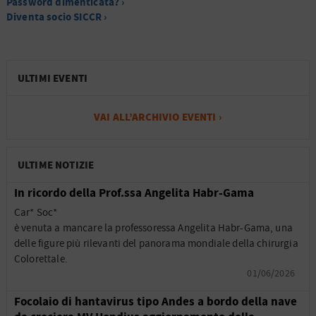
Password dimenticata? ›
Diventa socio SICCR ›
ULTIMI EVENTI
VAI ALL’ARCHIVIO EVENTI ›
ULTIME NOTIZIE
In ricordo della Prof.ssa Angelita Habr-Gama
Car* Soc*
è venuta a mancare la professoressa Angelita Habr-Gama, una
delle figure più rilevanti del panorama mondiale della chirurgia
Colorettale.
01/06/2026
Focolaio di hantavirus tipo Andes a bordo della nave