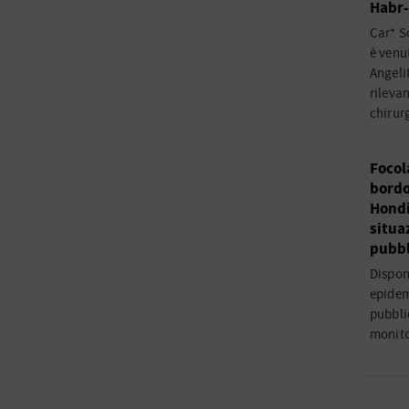
Habr
Car* S
è venu
Angeli
rileva
chirur
Focol
bordo
Hondi
situa
pubbl
Dispon
epidem
pubblic
monito