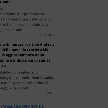
-Gama
oc*
ta a mancare la professoressa
ta Habr-Gama, una delle figure più
nti del panorama mondiale della
gia Colorettale.
01/06/2026
aio di hantavirus tipo Andes a
 della nave da crociera MV
us aggiornamento della
zione e indicazioni di sanità
ica
ibili le ultime informazioni
iologiche e le indicazioni di sanità
a per la gestione del rischio e il
raggio dei contatti.
18/05/2026
VAI ALL’ARCHIVIO NOTIZIE ›