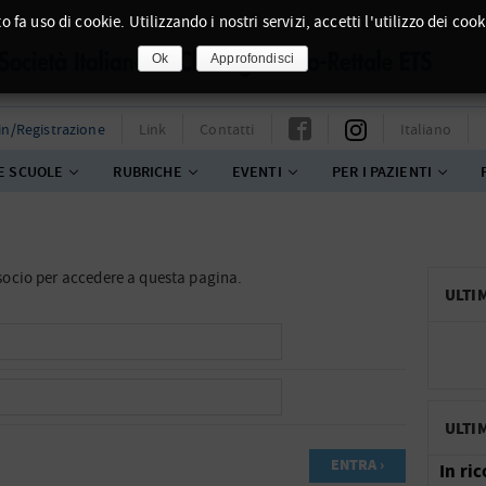
o fa uso di cookie. Utilizzando i nostri servizi, accetti l'utilizzo dei cook
Ok
Approfondisci
in/Registrazione
Link
Contatti
Italiano
E SCUOLE
RUBRICHE
EVENTI
PER I PAZIENTI
n socio per accedere a questa pagina.
ULTI
ULTI
In ri