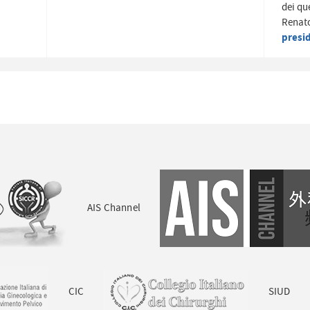
dei qu
Renato
presi
AIS Channel
CIC
SIUD