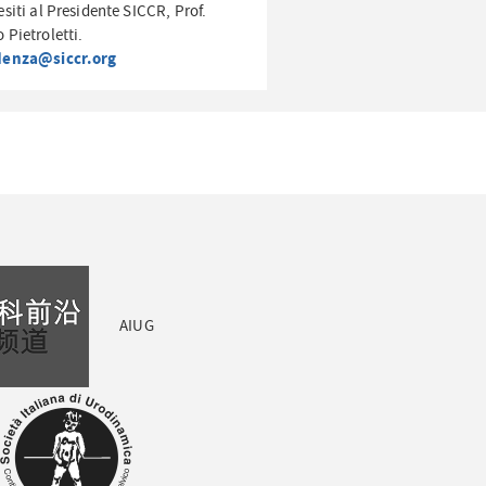
esiti al Presidente SICCR, Prof.
 Pietroletti.
denza@siccr.org
AIUG