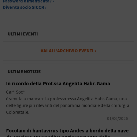
Password dimenticata? ›
Diventa socio SICCR ›
ULTIMI EVENTI
VAI ALL’ARCHIVIO EVENTI ›
ULTIME NOTIZIE
In ricordo della Prof.ssa Angelita Habr-Gama
Car* Soc*
è venuta a mancare la professoressa Angelita Habr-Gama, una
delle figure più rilevanti del panorama mondiale della chirurgia
Colorettale.
01/06/2026
Focolaio di hantavirus tipo Andes a bordo della nave