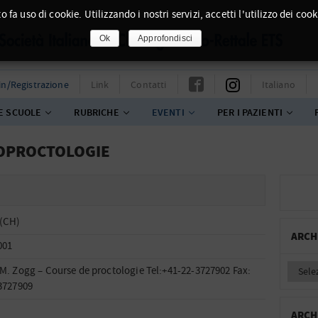
o fa uso di cookie. Utilizzando i nostri servizi, accetti l'utilizzo dei cook
Ok
Approfondisci
in/Registrazione
Link
Contatti
Italiano
E SCUOLE
RUBRICHE
EVENTI
PER I PAZIENTI
LOPROCTOLOGIE
 (CH)
ARCH
001
M. Zogg – Course de proctologie Tel:+41-22-3727902 Fax:
3727909
ARCH