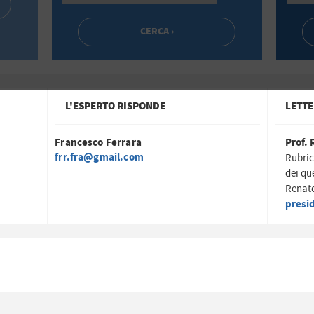
L'ESPERTO RISPONDE
LETTE
Francesco Ferrara
Prof. 
frr.fra@gmail.com
Rubric
dei qu
Renato
presi