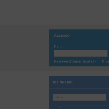
Accesso
E-mail
Password dimenticata? ›
Dive
DIZIONARIO