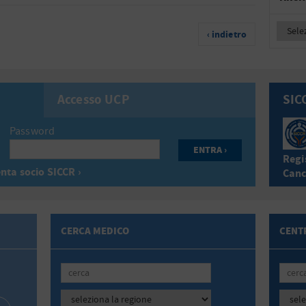
‹ indietro
Accesso UCP
SIC
Password
Regis
nta socio SICCR ›
Canc
CERCA MEDICO
CENTR