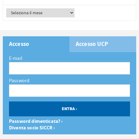
Accesso
Accesso UCP
E-mail
Password
Password dimenticata? ›
Diventa socio SICCR ›