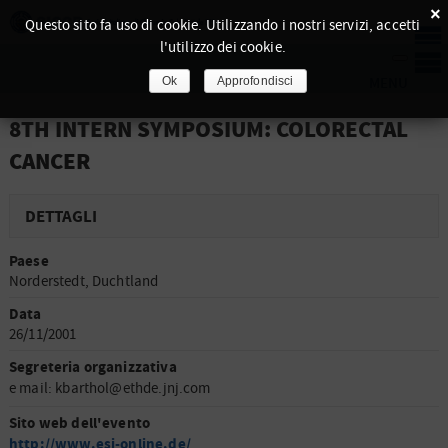
×
Questo sito fa uso di cookie. Utilizzando i nostri servizi, accetti
l'utilizzo dei cookie.
Ok
Approfondisci
8TH INTERN SYMPOSIUM: COLORECTAL
CANCER
DETTAGLI
Paese
Norderstedt, Duchtland
Data
26/11/2001
Segreteria organizzativa
e mail: kbarthol@ethde.jnj.com
Sito web dell'evento
http://www.esi-online.de/