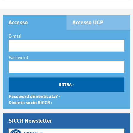
Accesso
Accesso UCP
E-mail
Password
Password dimenticata? ›
Diventa socio SICCR ›
SICCR Newsletter