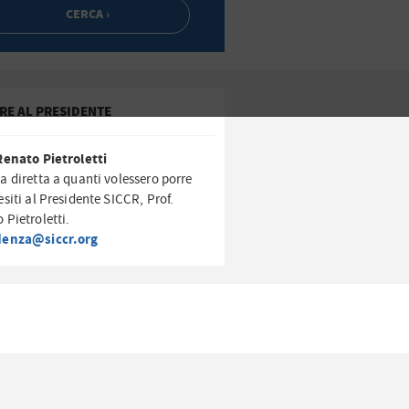
RE AL PRESIDENTE
Renato Pietroletti
a diretta a quanti volessero porre
esiti al Presidente SICCR, Prof.
 Pietroletti.
denza@siccr.org