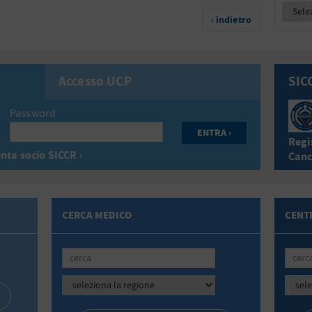
‹ indietro
Accesso UCP
SIC
Password
Regis
nta socio SICCR ›
Canc
CERCA MEDICO
CENTR