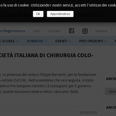
o fa uso di cookie. Utilizzando i nostri servizi, accetti l'utilizzo dei cook
Ok
Approfondisci
in/Registrazione
Link
Contatti
Italiano
E SCUOLE
RUBRICHE
EVENTI
PER I PAZIENTI
ETÀ ITALIANA DI CHIRURGIA COLO-
i, in presenza del notaio Filippo Barsanti, per la fondazione
ARCH
o-rettale (SICCR).
Nell’assemblea che ne è seguita, è stato
ttivo Pro tempore ristretto ( 8 consigieri) per il governo
ni; queste dovranno tenersi entro i due anni dalla
ARCH
30/10/2003