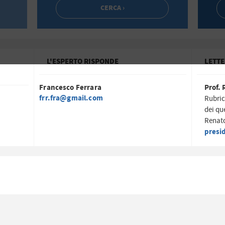
L'ESPERTO RISPONDE
LETTE
Francesco Ferrara
Prof. 
frr.fra@gmail.com
Rubric
dei qu
Renato
presi