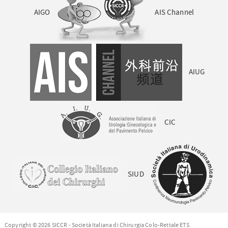
AIGO
AIS Channel
AIUG
CIC
SIUD
Copyright © 2026 SICCR - Società Italiana di Chirurgia Colo-Rettale ETS