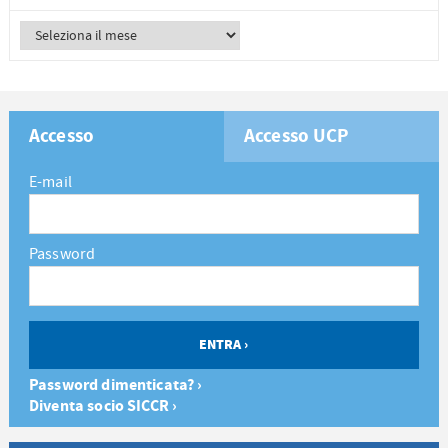
Accesso
Accesso UCP
E-mail
Password
Password dimenticata? ›
Diventa socio SICCR ›