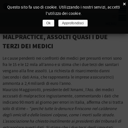
×
Questo sito fa uso di cookie. Utilizzando i nostri servizi, accetti
l'utilizzo dei cookie.
Ok
Approfondisci
MALPRACTICE, ASSOLTI QUASI I DUE
TERZI DEI MEDICI
Le cause pendenti nei confronti dei medici per presunti errori sono
fra le 15 e le 12 mila all’anno e si stima che i due terzi dei sanitari
vengano alla fine assolti.
La richiesta di risarcimento danni
(secondo i dati Ania, che rappresenta le imprese assicuratrici)
ammonta a 2,4 miliardi di euro l’anno.
Maurizio Maggiorotti, presidente dell’Amami, l’Ass. dei medici
accusati di malpractice ingiustamente, commentando i dati che
indicano 90 morti al giorno per errori in Italia, afferma che si tratta
solo di stime –
“perché tutte le denunce finiscono nel calderone
degli omicidi e delle lesioni colpose, come i morti sulle strade.
L’associazione ha chiesto inutilmente ai presidenti dei tribunali di
estrapolare questi dati. Si stima che i due terzi degli imputati