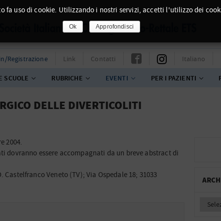
o fa uso di cookie. Utilizzando i nostri servizi, accetti l'utilizzo dei cook
Ok
Approfondisci
in/Registrazione
Link
Contatti
Italiano
E SCUOLE
RUBRICHE
EVENTI
PER I PAZIENTI
RGICO DELLE DIVERTICOLITI
re 2004.
ati dovranno essere accompagnati da un breve abstract di
O. Castelfranco Veneto (TV); Via Ospedale 18; 31033
ARCH