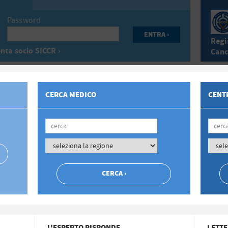
Password
Regis
nta socio SICCR ›
Canc
CERCA MEDICO
CENTR
L'ESPERTO RISPONDE
LETTE