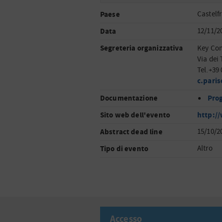
Paese
Castelf
Data
12/11/2
Segreteria organizzativa
Key Con
Via dei
Tel.+39
c.pari
Documentazione
Pro
Sito web dell'evento
http:/
Abstract dead line
15/10/2
Tipo di evento
Altro
Accesso