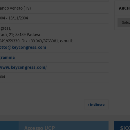
ARCH
ranco Veneto (TV)
004 - 13/11/2004
gress,
 Tadi, 21; 35139 Padova
 049/659330; Fax +39 049/8763081; e-mail:
sotto@keycongress.com
gramma
/www.keycongress.com/
004
‹ indietro
Accesso UCP
SIC