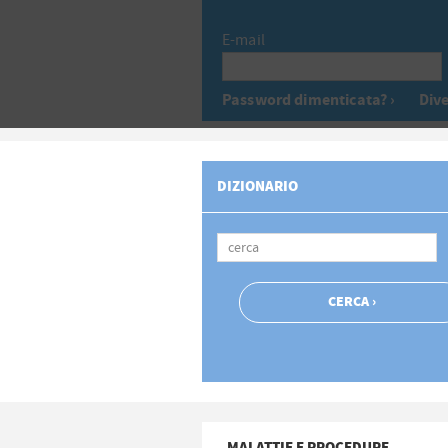
E-mail
Password dimenticata? ›
Dive
DIZIONARIO
MALATTIE E PROCEDURE