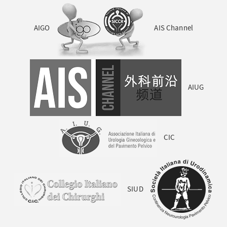
AIGO
AIS Channel
AIUG
CIC
SIUD