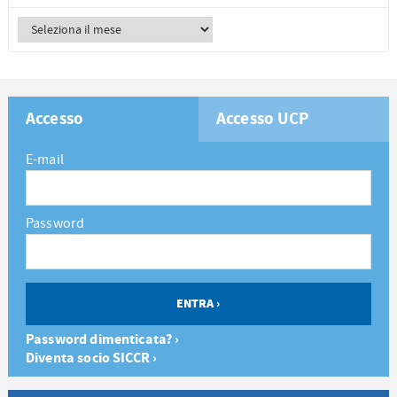
Accesso
Accesso UCP
E-mail
Password
Password dimenticata? ›
Diventa socio SICCR ›