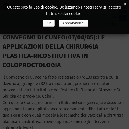
×
Questo sito fa uso di cookie. Utilizzando i nostri servizi, accetti
l'utilizzo dei cookie.
Ok
Approfondisci
CONVEGNO DI CUNEO(07/04/05):LE
APPLICAZIONI DELLA CHIRURGIA
PLASTICA-RICOSTRUTTIVA IN
COLOPROCTOLOGIA
Il Convegno di Cuneo ha fatto registrare oltre 130 iscritti a cui si
devono aggiungere i 32 tra moderatori, presidenti e relatori
provenienti da tutta Italia e dall’estero
(Dr.Roche da Ginevra e Dr.
Skricka da Brno-Rep. Ceka).
Con questo Convegno, primo in Italia nel suo genere, si è discusso e
approfondito un capitolo ancora scarsamente dibattuto e cioè in
quali casi e con quali modalità le tecniche derivate dalla chirurgia
plastica-ricostruttiva trovino applicazione negli interventi
coloproctologici.