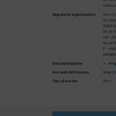
www.au
Segreteria organizzativa
Arco Co
via Mon
00060 S
tel.06 9
cell. 33
fax 06 9
E – mai
info@a
Documentazione
Pro
Sito web dell'evento
http:/
Tipo di evento
Altro