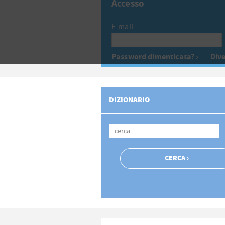
Accesso
E-mail
Password dimenticata? ›
Dive
DIZIONARIO