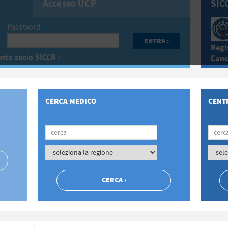
Accesso UCP
SIC
Password
Regis
nta socio SICCR ›
Canc
CERCA MEDICO
CENTR