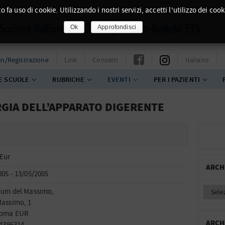
o fa uso di cookie. Utilizzando i nostri servizi, accetti l'utilizzo dei cook
Ok
Approfondisci
in/Registrazione
Link
Contatti
Italiano
E SCUOLE
RUBRICHE
EVENTI
PER I PAZIENTI
GIA DELL’APPARATO DIGERENTE
Eur
ARCH
005 - 13/05/2005
ium del Massimo,
Massimo, 1
Roma EUR
ARCH
54396314