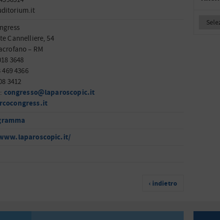
ditorium.it
ngress
te Cannelliere, 54
acrofano – RM
018 3648
3 469 4366
08 3412
congresso@laparoscopic.it
l:
rcocongress.it
gramma
/www.laparoscopic.it/
‹ indietro