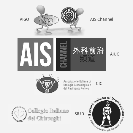
AIGO
AIS Channel
AIUG
CIC
SIUD