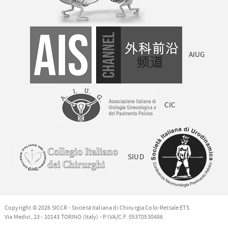
AIUG
CIC
SIUD
Copyright © 2026 SICCR - Società Italiana di Chirurgia Colo-Rettale ETS
Via Medici, 23 - 10143 TORINO (Italy) - P.IVA/C.F. 05370530486