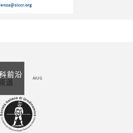
denza@siccr.org
AIUG