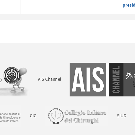
presi
AIS Channel
CIC
SIUD