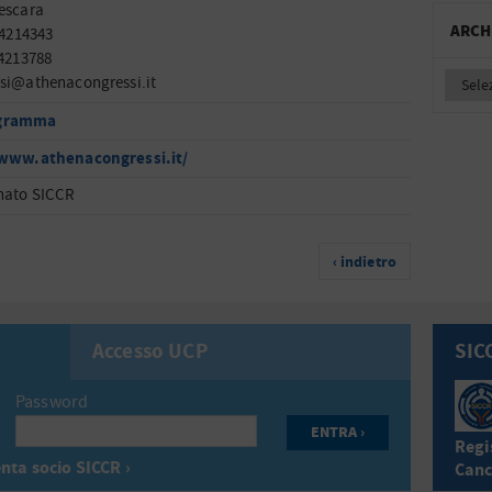
escara
ARCH
 4214343
 4213788
si@athenacongressi.it
gramma
/www.athenacongressi.it/
nato SICCR
‹ indietro
Accesso UCP
SIC
Password
Regis
nta socio SICCR ›
Canc