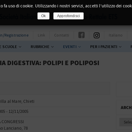
o fa uso di cookie. Utilizzando i nostri servizi, accetti l'utilizzo dei cook
Ok
Approfondisci
in/Registrazione
Link
Contatti
Italiano
E SCUOLE
RUBRICHE
EVENTI
PER I PAZIENTI
IA DIGESTIVA: POLIPI E POLIPOSI
lla al Mare, Chieti
ARCH
005 - 12/11/2005
 CONGRESSI
so Lanciano, 78