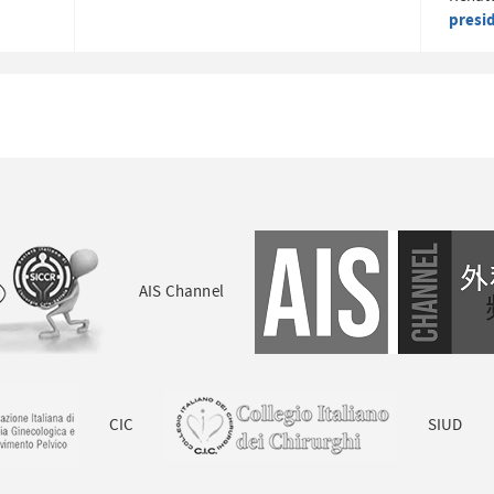
presi
AIS Channel
CIC
SIUD