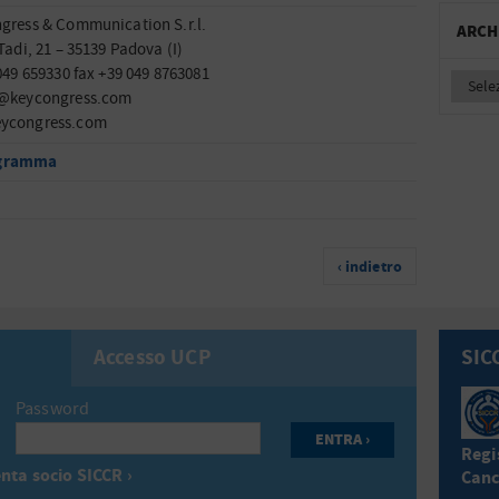
gress & Communication S.r.l.
ARCH
Tadi, 21 – 35139 Padova (I)
 049 659330 fax +39 049 8763081
i@keycongress.com
ycongress.com
gramma
‹ indietro
Accesso UCP
SIC
Password
Regis
nta socio SICCR ›
Canc