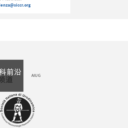
denza@siccr.org
AIUG