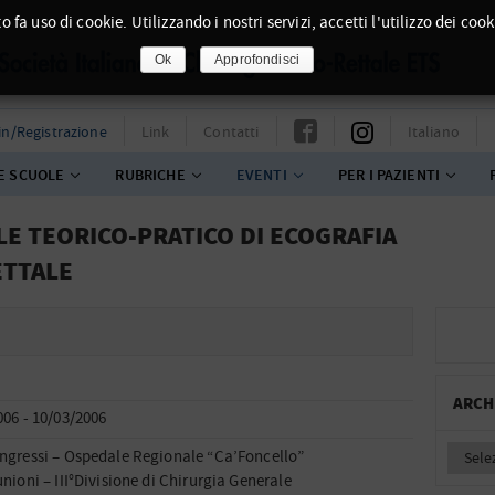
o fa uso di cookie. Utilizzando i nostri servizi, accetti l'utilizzo dei cook
Ok
Approfondisci
in/Registrazione
Link
Contatti
Italiano
E SCUOLE
RUBRICHE
EVENTI
PER I PAZIENTI
LE TEORICO-PRATICO DI ECOGRAFIA
ETTALE
ARCH
006 - 10/03/2006
ngressi – Ospedale Regionale “Ca’Foncello”
nioni – III°Divisione di Chirurgia Generale