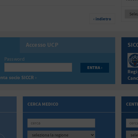
‹ indietro
Accesso UCP
SIC
Password
Regis
nta socio SICCR ›
Canc
CERCA MEDICO
CENTR