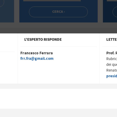
L'ESPERTO RISPONDE
LETTE
Francesco Ferrara
Prof. 
frr.fra@gmail.com
Rubric
dei qu
Renato
presi