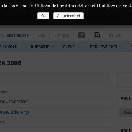
o fa uso di cookie. Utilizzando i nostri servizi, accetti l'utilizzo dei cook
Ok
Approfondisci
in/Registrazione
Link
Contatti
Italiano
E SCUOLE
RUBRICHE
EVENTI
PER I PAZIENTI
EK 2006
eles
ARCH
006 - 25/05/2006
/www.ddw.org/
005
ARCH