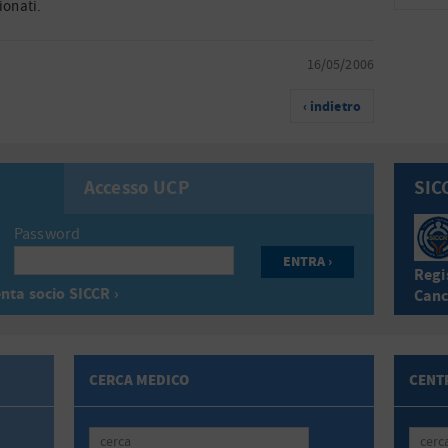
ionati.
16/05/2006
‹ indietro
Accesso UCP
SIC
Password
Regis
nta socio SICCR ›
Canc
CERCA MEDICO
CENTR