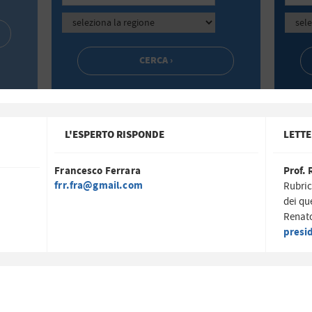
L'ESPERTO RISPONDE
LETTE
Francesco Ferrara
Prof. 
frr.fra@gmail.com
Rubric
dei qu
Renato
presi