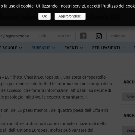
o fa uso di cookie. Utilizzando i nostri servizi, accetti l'utilizzo dei cook
Ok
Approfondisci
in/Registrazione
Link
Contatti
Italiano
E SCUOLE
RUBRICHE
EVENTI
PER I PAZIENTI
 – Eu” (http://health.europa.eu), una sorta di “sportello
ARCH
ea per rendere più fruibili le informazioni nel campo della
cile accesso, che fornirà informazioni affidabili su decine di
 patologie infettive, le coperture sanitarie, il
zioni dei 25 paesi membri, dei quattro paesi dell’Efta e di
ARCH
i.
tano ad altre fonti sicure come i ministeri nazionali della
iciali dell’Unione Europea, inoltre può vantare del