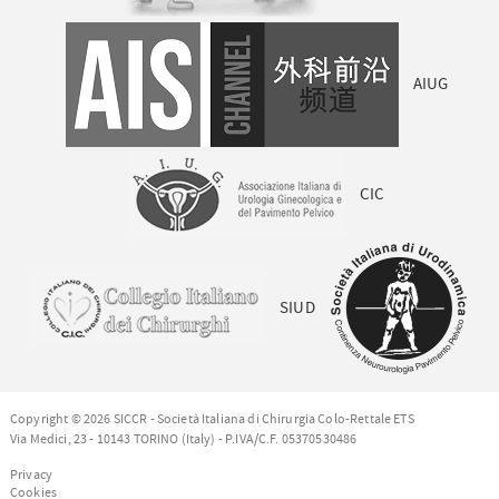
AIUG
CIC
SIUD
Copyright © 2026 SICCR - Società Italiana di Chirurgia Colo-Rettale ETS
Via Medici, 23 - 10143 TORINO (Italy) - P.IVA/C.F. 05370530486
Privacy
Cookies