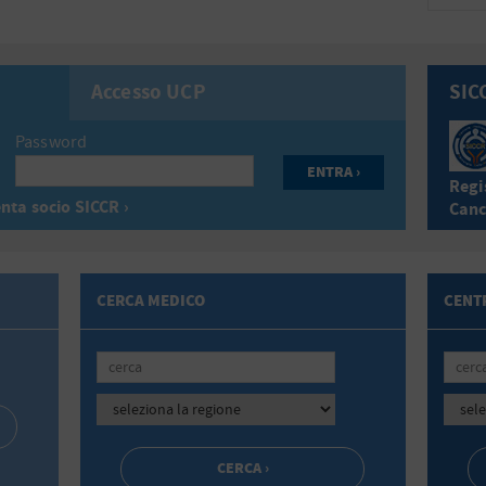
Accesso UCP
SIC
Password
Regis
nta socio SICCR ›
Canc
CERCA MEDICO
CENTR