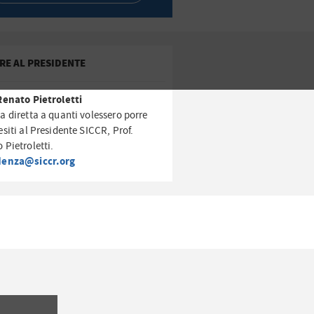
RE AL PRESIDENTE
Renato Pietroletti
a diretta a quanti volessero porre
esiti al Presidente SICCR, Prof.
 Pietroletti.
denza@siccr.org