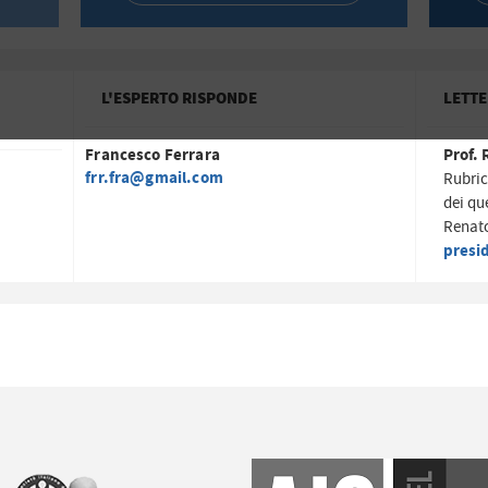
L'ESPERTO RISPONDE
LETTE
Francesco Ferrara
Prof. 
frr.fra@gmail.com
Rubric
dei qu
Renato
presi