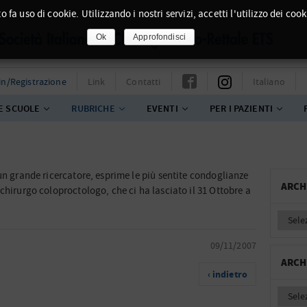
o fa uso di cookie. Utilizzando i nostri servizi, accetti l'utilizzo dei cook
Ok
Approfondisci
in/Registrazione
Link
Contatti
Italiano
E SCUOLE
RUBRICHE
EVENTI
PER I PAZIENTI
un grande ricercatore, esprime le più sentite condoglianze
ARCH
 chirurgo coloproctologo,
che ci ha lasciato il 31 Ottobre a
09/11/2007
ARCH
‹ indietro