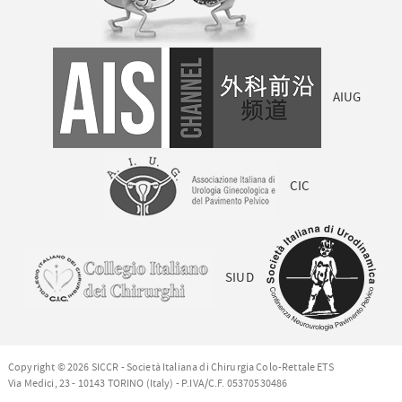
AIUG
CIC
SIUD
Copyright © 2026 SICCR - Società Italiana di Chirurgia Colo-Rettale ETS
Via Medici, 23 - 10143 TORINO (Italy) - P.IVA/C.F. 05370530486