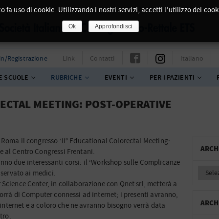
o fa uso di cookie. Utilizzando i nostri servizi, accetti l'utilizzo dei cook
Ok
Approfondisci
in/Registrazione
Link
Contatti
Italiano
E SCUOLE
RUBRICHE
EVENTI
PER I PAZIENTI
RECTAL MEETING: POST-OPERATIVE
 Roma il congresso ‘II° Educational Colorectal Meeting:
ARCH
 al Centro Congressi Frentani.
no due interessanti corsi: il ‘Workshop sulle Complicanze
iservato ai medici.
 Science Center, in collaborazione con Qnet srl, metterà a
orrà di Computer connessi ad internet; i presenti avranno,
ARCH
n internet e a coloro che ne avranno bisogno verrà data
tro.