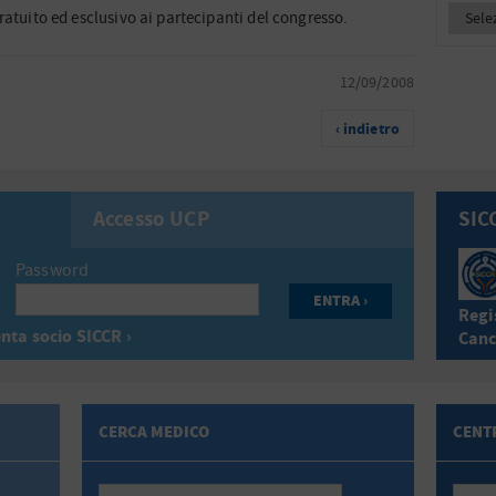
ratuito ed esclusivo ai partecipanti del congresso.
12/09/2008
‹ indietro
Accesso UCP
SIC
Password
Regis
nta socio SICCR ›
Canc
CERCA MEDICO
CENTR