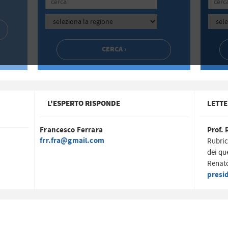
L'ESPERTO RISPONDE
LETTE
Francesco Ferrara
Prof. 
frr.fra@gmail.com
Rubric
dei qu
Renato
presi