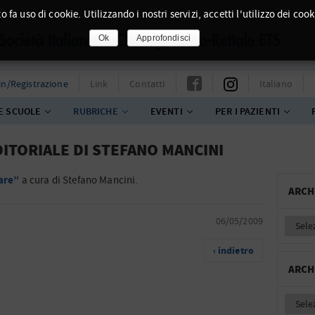
o fa uso di cookie. Utilizzando i nostri servizi, accetti l'utilizzo dei cook
Ok
Approfondisci
in/Registrazione
Link
Contatti
Italiano
E SCUOLE
RUBRICHE
EVENTI
PER I PAZIENTI
DITORIALE DI STEFANO MANCINI
are”
a cura di Stefano Mancini.
ARCH
06/05/2009
‹ indietro
ARCH