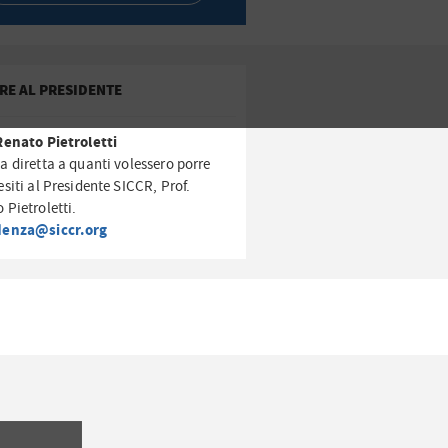
RE AL PRESIDENTE
Renato Pietroletti
a diretta a quanti volessero porre
esiti al Presidente SICCR, Prof.
 Pietroletti.
denza@siccr.org