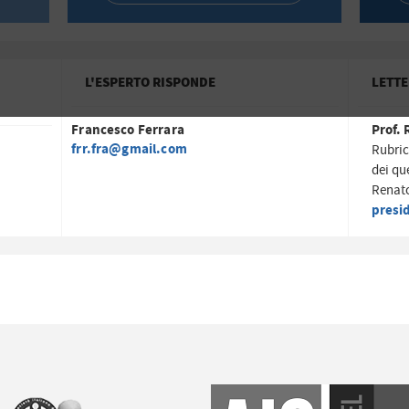
L'ESPERTO RISPONDE
LETTE
Francesco Ferrara
Prof. 
frr.fra@gmail.com
Rubric
dei qu
Renato
presi