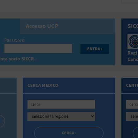
Accesso UCP
SIC
Password
Regis
nta socio SICCR ›
Canc
CERCA MEDICO
CENTR