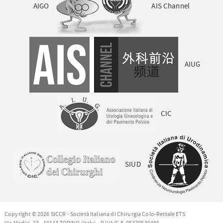
AIGO
AIS Channel
AIUG
CIC
SIUD
Copyright © 2026 SICCR - Società Italiana di Chirurgia Colo-Rettale ETS
Via Medici, 23 - 10143 TORINO (Italy) - P.IVA/C.F. 05370530486