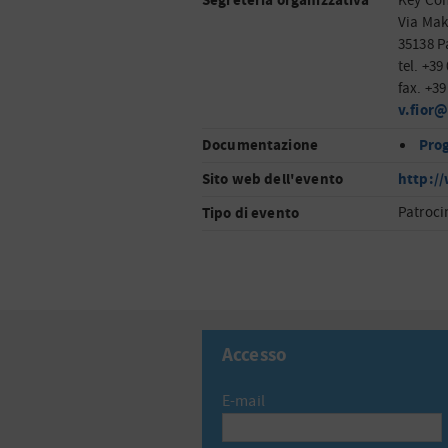
Segreteria organizzativa
Key Co
Via Mak
35138 P
tel. +39
fax. +3
v.fior
Documentazione
Pro
Sito web dell'evento
http:/
Tipo di evento
Patroci
Accesso
E-mail