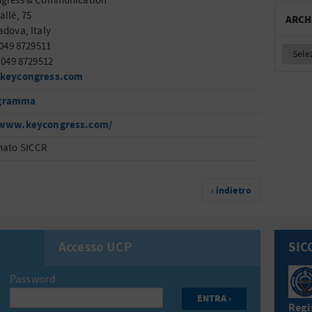
ngress & Communication
allè, 75
ARCH
adova, Italy
 049 8729511
9 049 8729512
@keycongress.com
gramma
/www.keycongress.com/
nato SICCR
‹ indietro
Accesso UCP
SIC
Password
Regis