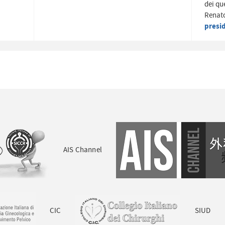
dei qu
Renato
presi
AIS Channel
CIC
SIUD