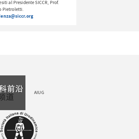
esiti al Presidente SICCR, Prof.
 Pietroletti.
denza@siccr.org
AIUG