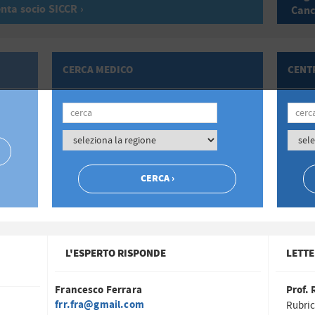
nta socio SICCR ›
Canc
CERCA MEDICO
CENTR
L'ESPERTO RISPONDE
LETTE
Francesco Ferrara
Prof. 
frr.fra@gmail.com
Rubric