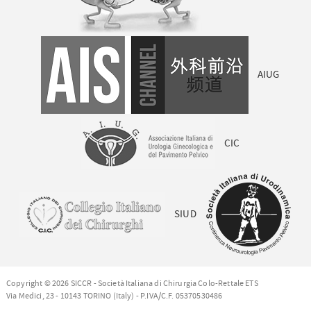
AIUG
CIC
SIUD
Copyright © 2026 SICCR - Società Italiana di Chirurgia Colo-Rettale ETS
Via Medici, 23 - 10143 TORINO (Italy) - P.IVA/C.F. 05370530486