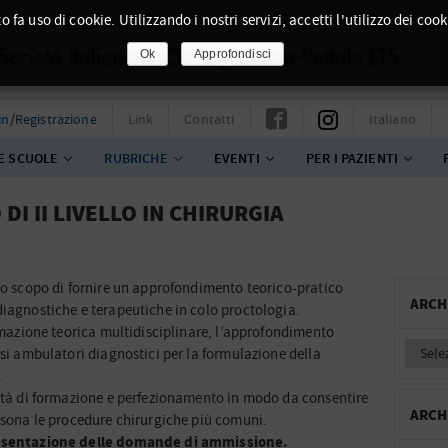
o fa uso di cookie. Utilizzando i nostri servizi, accetti l'utilizzo dei cook
Ok
Approfondisci
in/Registrazione
Link
Contatti
Italiano
E SCUOLE
RUBRICHE
EVENTI
PER I PAZIENTI
DI II LIVELLO IN CHIRURGIA
 lo scopo di fornire un approfondimento teorico-pratico
ARCH
diagnostiche e terapeutiche in colo proctologia.
ormazione teorica multidisciplinare, l’approfondimento
rsi ambulatori diagnostici per la formulazione della
.
vità di formazione e perfezionamento in modo da consentire
ARCH
ersona le procedure chirurgiche più comuni.
presentazione delle domande di ammissione.