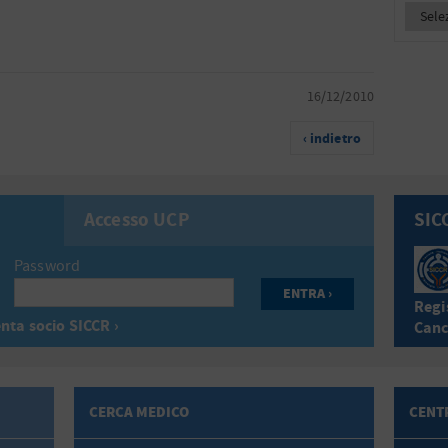
16/12/2010
‹ indietro
Accesso UCP
SIC
Password
Regis
nta socio SICCR ›
Canc
CERCA MEDICO
CENTR