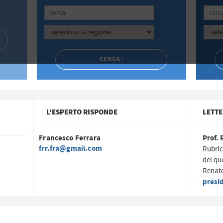
L'ESPERTO RISPONDE
LETTE
Francesco Ferrara
Prof. 
frr.fra@gmail.com
Rubric
dei qu
Renato
presi