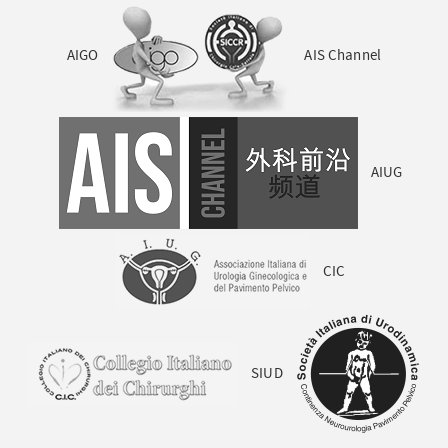
AIGO
AIS Channel
AIUG
CIC
SIUD