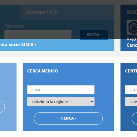
Accesso UCP
SIC
Password
Regis
nta socio SICCR ›
Canc
CERCA MEDICO
CENTR