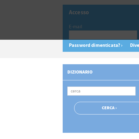
Accesso
E-mail
Password dimenticata? ›
Dive
DIZIONARIO