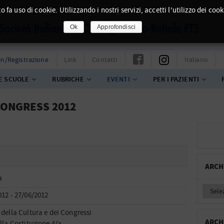
o fa uso di cookie. Utilizzando i nostri servizi, accetti l'utilizzo dei cook
Ok
Approfondisci
in/Registrazione
Link
Contatti
Italiano
E SCUOLE
RUBRICHE
EVENTI
PER I PAZIENTI
CONGRESS 2012
ARCH
a
012 - 27/06/2012
 della Cultura e dei Congressi
ARCH
lla Costituzione 4/a