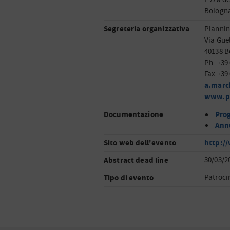
Bologna
Segreteria organizzativa
Planning
Via Guel
40138 
Ph. +39
Fax +39
a.marc
www.pl
Documentazione
Pro
Ann
Sito web dell'evento
http:/
Abstract dead line
30/03/2
Tipo di evento
Patroci