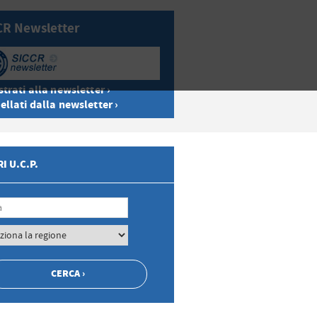
CR Newsletter
trati alla newsletter ›
ellati dalla newsletter ›
I U.C.P.