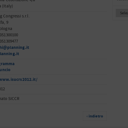
 (Italy)
 Congressi s.r.l.
fa, 9
Bologna
 051300100
 051309477
hi@planning.it
anning.it
gramma
uncio
/www.isucrs2012.it/
012
nato SICCR
‹ indietro