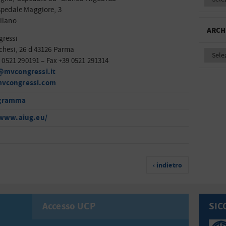
spedale Maggiore, 3
ilano
ARCH
ressi
chesi, 26 d 43126 Parma
9 0521 290191 – Fax +39 0521 291314
@mvcongressi.it
vcongressi.com
gramma
/www.aiug.eu/
‹ indietro
Accesso UCP
SIC