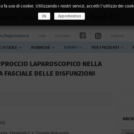
o fa uso di cookie. Utilizzando i nostri servizi, accetti l'utilizzo dei cook
Ok
Approfondisci
in/Registrazione
Link
Contatti
Italiano
E SCUOLE
RUBRICHE
EVENTI
PER I PAZIENTI
’APPROCCIO LAPAROSCOPICO NELLA
A FASCIALE DELLE DISFUNZIONI
ARCH
013
gna, Ospedale Ca’ Granda Niguarda