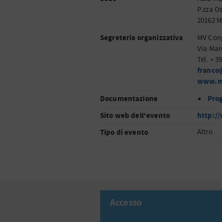
P.zza O
20162 M
Segreteria organizzativa
MV Cong
Via Mar
Tel. + 3
franco
www.m
Documentazione
Pro
Sito web dell'evento
http:/
Tipo di evento
Altro
Accesso