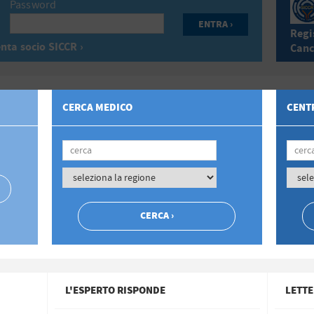
Password
Regis
nta socio SICCR ›
Canc
CERCA MEDICO
CENTR
L'ESPERTO RISPONDE
LETTE