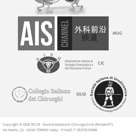
AIUG
CIC
SIUD
Copyright © 2026 SICCR - Società Italiana di Chirurgia Colo-Rettale ETS
Via Medici, 23 - 10143 TORINO (Italy) - P.IVA/C.F. 05370530486