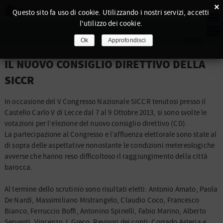
×
Questo sito fa uso di cookie. Utilizzando i nostri servizi, accetti
l'utilizzo dei cookie.
Ok
Approfondisci
IL NUOVO CONSIGLIO DIRETTIVO DELLA
SICCR
In occasione del V Congresso Nazionale SICCR tenutosi presso il
Castello Carlo V di Lecce dal 7 al 9 Ottobre 2013, si sono svolte le
votazioni per l’elezione del nuovo consiglio direttivo (CD).
La partecipazione al Congresso e l’affluenza elettorale sono state al
di sopra delle aspettative nonostante le condizioni metereologiche
avverse che hanno reso difficoltoso il raggiungimento della città
barocca.
Al termine dello scrutinio sono risultati eletti: Antonio Amato, Paola
De Nardi, Massimiliano Mistrangelo, Claudio Coco, Francesco
Bianco, Ferruccio Boffi, Antonino Spinelli, Fabio Marino, Alberto
Serventi, Vincenzo J. Greco. Revisori dei conti: Corrado Asteria e