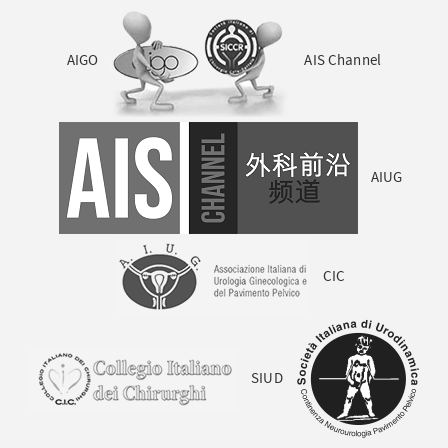
AIGO
AIS Channel
AIUG
CIC
SIUD